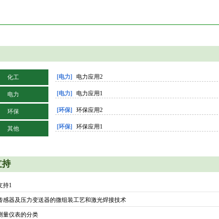
添加文字
应用
[电力]
电力应用2
化工
[电力]
电力应用1
电力
[环保]
环保应用2
环保
[环保]
环保应用1
其他
添加文字
支持
支持1
传感器及压力变送器的微组装工艺和激光焊接技术
测量仪表的分类